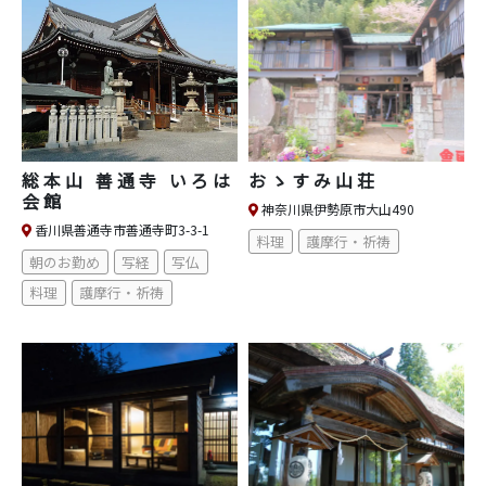
総本山 善通寺 いろは
おゝすみ山荘
会館
神奈川県伊勢原市大山490
香川県善通寺市善通寺町3-3-1
料理
護摩行・祈祷
朝のお勤め
写経
写仏
料理
護摩行・祈祷