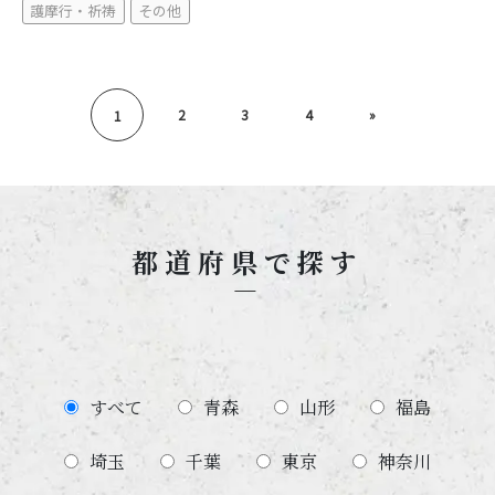
護摩行・祈祷
その他
2
3
4
»
1
都道府県で探す
すべて
青森
山形
福島
埼玉
千葉
東京
神奈川