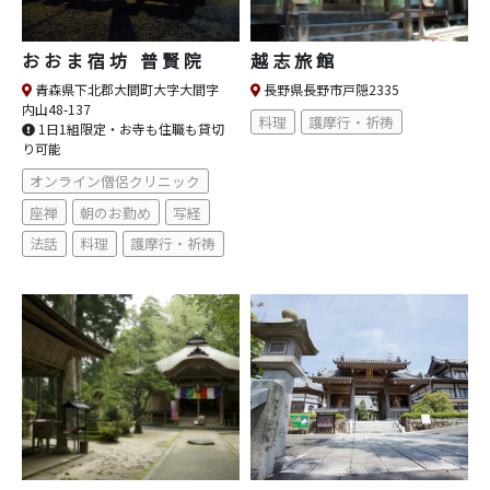
おおま宿坊 普賢院
越志旅館
青森県下北郡大間町大字大間字
長野県長野市戸隠2335
内山48-137
料理
護摩行・祈祷
1日1組限定・お寺も住職も貸切
り可能
オンライン僧侶クリニック
座禅
朝のお勤め
写経
法話
料理
護摩行・祈祷