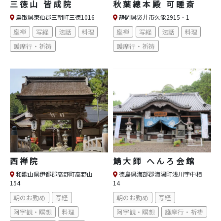
三徳山 皆成院
秋葉總本殿 可睡斎
鳥取県東伯郡三朝町三徳1016
静岡県袋井市久能2915‐1
座禅
写経
法話
料理
座禅
写経
法話
料理
護摩行・祈祷
護摩行・祈祷
西禅院
鯖大師 へんろ会館
和歌山県伊都郡高野町高野山
徳島県海部郡海陽町浅川字中相
154
14
朝のお勤め
写経
朝のお勤め
写経
阿字観・瞑想
料理
阿字観・瞑想
護摩行・祈祷