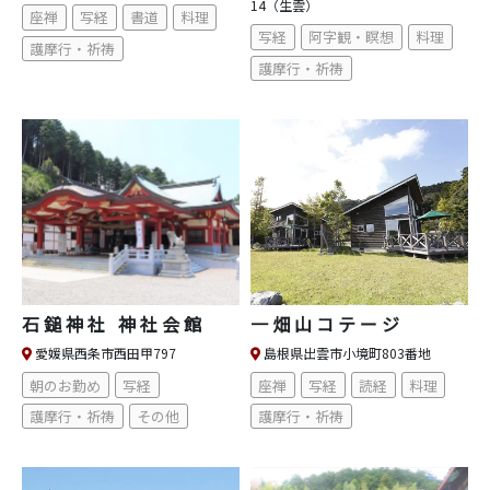
14（生雲）
座禅
写経
書道
料理
写経
阿字観・瞑想
料理
護摩行・祈祷
護摩行・祈祷
石鎚神社 神社会館
一畑山コテージ
愛媛県西条市西田甲797
島根県出雲市小境町803番地
朝のお勤め
写経
座禅
写経
読経
料理
護摩行・祈祷
その他
護摩行・祈祷