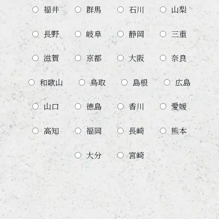
福井
群馬
石川
山梨
長野
岐阜
静岡
三重
滋賀
京都
大阪
奈良
和歌山
鳥取
島根
広島
山口
徳島
香川
愛媛
高知
福岡
長崎
熊本
大分
宮崎