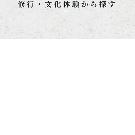
修行・文化体験から探す
筍掘り
瞑想
オンライン僧侶クリニック
座禅
朝のお勤め
写経
写仏
読経
阿字観・瞑想
法話
茶道
書道
絵画
料理
断食
仏像・仏具
寺子屋
修験道・山伏
護摩行・祈祷
滝行・水行
ヨガ
その他