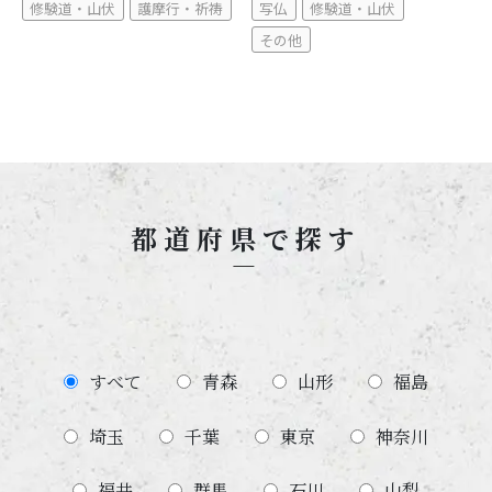
修験道・山伏
護摩行・祈祷
写仏
修験道・山伏
その他
都道府県で探す
すべて
青森
山形
福島
埼玉
千葉
東京
神奈川
福井
群馬
石川
山梨