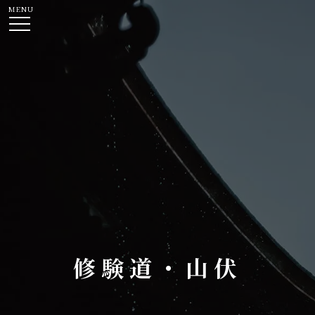
MENU
修験道・山伏