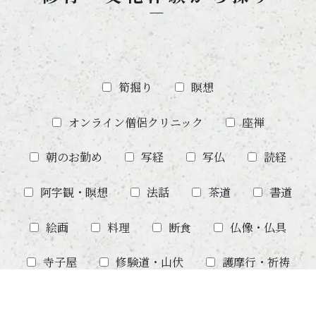
筍掘り
瞑想
オンライン僧侶クリニック
座禅
朝のお勤め
写経
写仏
読経
阿字観・瞑想
法話
茶道
書道
絵画
料理
断食
仏像・仏具
寺子屋
修験道・山伏
護摩行・祈祷
滝行・水行
ヨガ
その他