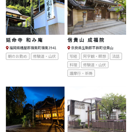
延命寺 和み庵
信貴山 成福院
福岡県糟屋郡篠栗町篠栗3941
奈良県生駒郡平群町信貴山
朝のお勤め
修験道・山伏
写経
阿字観・瞑想
法話
料理
修験道・山伏
護摩行・祈祷