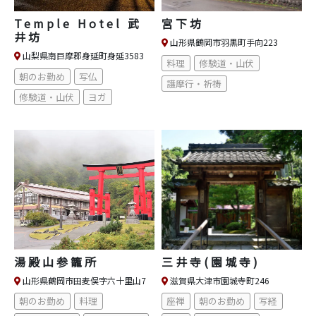
Temple Hotel 武
宮下坊
井坊
山形県鶴岡市羽黒町手向223
山梨県南巨摩郡身延町身延3583
料理
修験道・山伏
朝のお勤め
写仏
護摩行・祈祷
修験道・山伏
ヨガ
湯殿山参籠所
三井寺(園城寺)
山形県鶴岡市田麦俣字六十里山7
滋賀県大津市園城寺町246
朝のお勤め
料理
座禅
朝のお勤め
写経