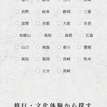
長野
岐阜
静岡
三重
滋賀
京都
大阪
奈良
和歌山
鳥取
島根
広島
山口
徳島
香川
愛媛
高知
福岡
長崎
熊本
大分
宮崎
修行・文化体験から探す