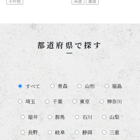
その他
茶道
書道
都道府県で探す
すべて
青森
山形
福島
埼玉
千葉
東京
神奈川
福井
群馬
石川
山梨
長野
岐阜
静岡
三重