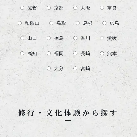
滋賀
京都
大阪
奈良
和歌山
鳥取
島根
広島
山口
徳島
香川
愛媛
高知
福岡
長崎
熊本
大分
宮崎
修行・文化体験から探す