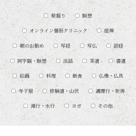
筍掘り
瞑想
オンライン僧侶クリニック
座禅
朝のお勤め
写経
写仏
読経
阿字観・瞑想
法話
茶道
書道
絵画
料理
断食
仏像・仏具
寺子屋
修験道・山伏
護摩行・祈祷
滝行・水行
ヨガ
その他