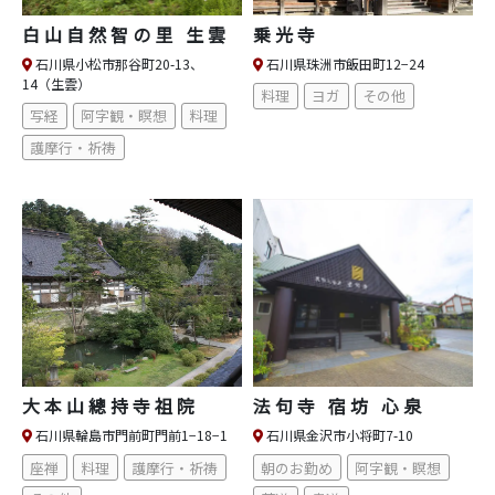
白山自然智の里 生雲
乗光寺
石川県小松市那谷町20-13、
石川県珠洲市飯田町12−24
14（生雲）
料理
ヨガ
その他
写経
阿字観・瞑想
料理
護摩行・祈祷
大本山總持寺祖院
法句寺 宿坊 心泉
石川県輪島市門前町門前1−18−1
石川県金沢市小将町7-10
座禅
料理
護摩行・祈祷
朝のお勤め
阿字観・瞑想