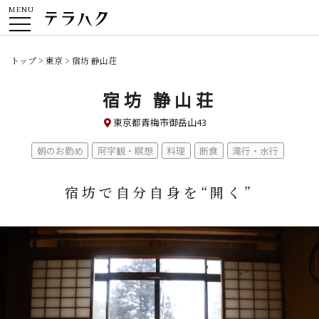
MENU
トップ
>
東京
> 宿坊 静山荘
宿坊 静山荘
東京都青梅市御岳山43
朝のお勤め
阿字観・瞑想
料理
断食
滝行・水行
宿坊で自分自身を“開く”