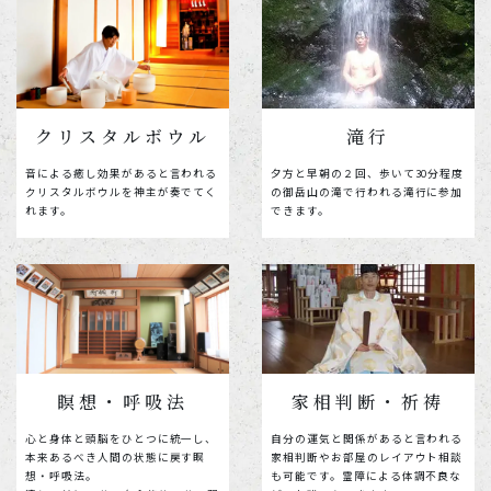
クリスタルボウル
滝行
音による癒し効果があると言われる
夕方と早朝の２回、歩いて30分程度
クリスタルボウルを神主が奏でてく
の御岳山の滝で行われる滝行に参加
れます。
できます。
瞑想・呼吸法
家相判断・祈祷
心と身体と頭脳をひとつに統一し、
自分の運気と関係があると言われる
本来あるべき人間の状態に戻す瞑
家相判断やお部屋のレイアウト相談
想・呼吸法。
も可能です。霊障による体調不良な