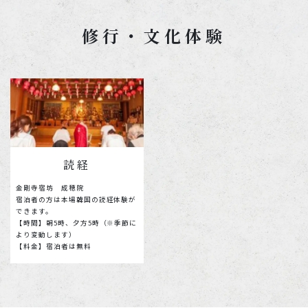
修行・文化体験
読経
金剛寺宿坊 成穂院
宿泊者の方は本場韓国の読経体験が
できます。
【時間】朝5時、夕方5時（※季節に
より変動します）
【料金】宿泊者は無料