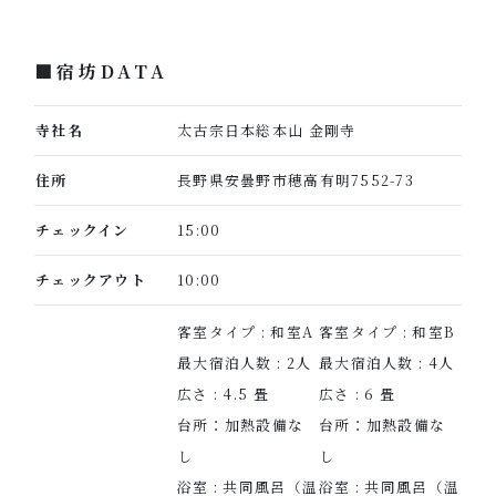
■宿坊DATA
寺社名
太古宗日本総本山 金剛寺
住所
長野県安曇野市穂高有明7552-73
チェックイン
15:00
チェックアウト
10:00
客室タイプ : 和室A
客室タイプ : 和室B
最大宿泊人数 : 2人
最大宿泊人数 : 4人
広さ : 4.5 畳
広さ : 6 畳
台所：加熱設備な
台所：加熱設備な
し
し
浴室 : 共同風呂（温
浴室 : 共同風呂（温