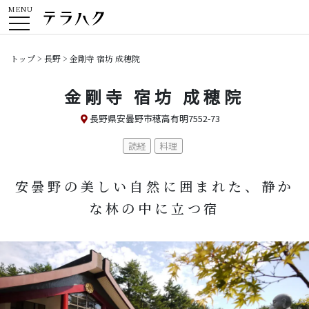
MENU
トップ
>
長野
> 金剛寺 宿坊 成穂院
金剛寺 宿坊 成穂院
長野県安曇野市穂高有明7552-73
読経
料理
安曇野の美しい自然に囲まれた、静か
な林の中に立つ宿