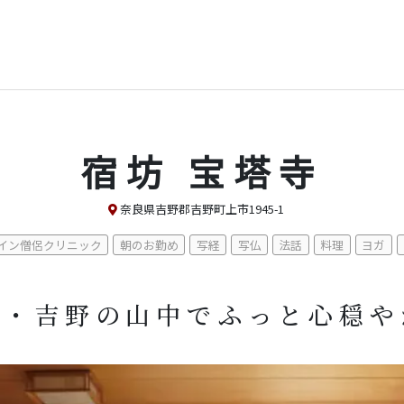
宿坊 宝塔寺
奈良県吉野郡吉野町上市1945-1
イン僧侶クリニック
朝のお勤め
写経
写仏
法話
料理
ヨガ
産・吉野の山中でふっと心穏や