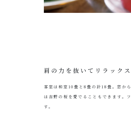
肩の力を抜いてリラック
客室は和室10畳と8畳の計18畳。窓か
は吉野の桜を愛でることもできます。
す。