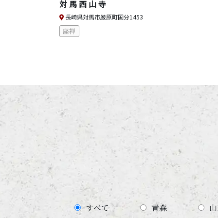
対馬西山寺
長崎県対馬市厳原町国分1453
座禅
すべて
青森
山