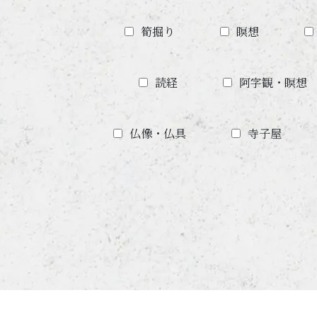
筍掘り
瞑想
読経
阿字観・瞑想
仏像・仏具
寺子屋