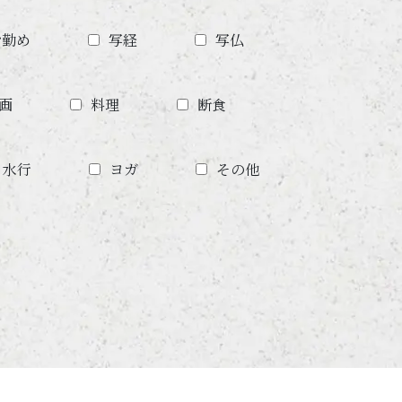
お勤め
写経
写仏
画
料理
断食
・水行
ヨガ
その他