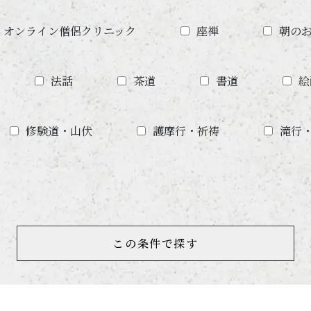
オンライン僧侶クリニック
座禅
朝の
法話
茶道
書道
絵
修験道・山伏
護摩行・祈祷
滝行